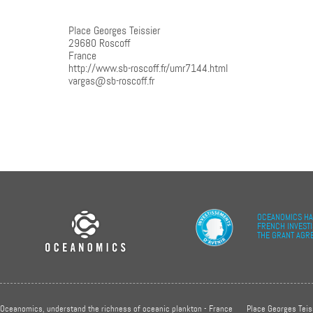
Place Georges Teissier
29680
Roscoff
France
http://www.sb-roscoff.fr/umr7144.html
vargas@sb-roscoff.fr
OCEANOMICS HA
FRENCH INVEST
THE GRANT AGR
Oceanomics, understand the richness of oceanic plankton - France
Place Georges Teis