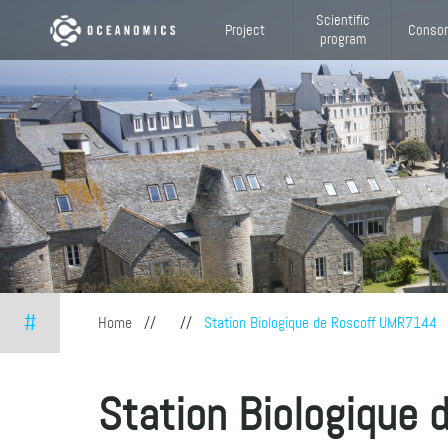
Skip to main content
Scientific
Project
Consor
program
#
You are here
Home
//
//
Station Biologique de Roscoff UMR7144
Station Biologique