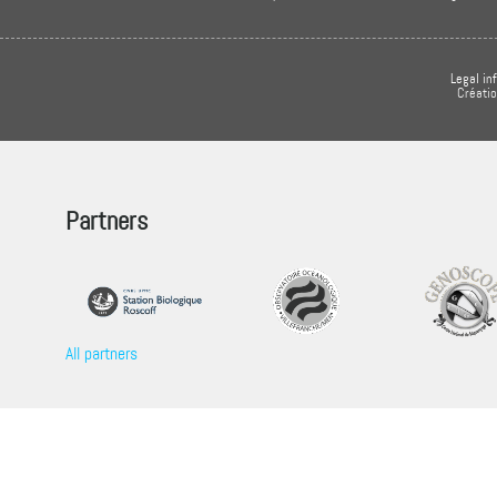
Legal in
Créati
Partners
All partners